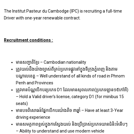
The lnstitut Pasteur du Cambodge (IPC) is recruiting a full-time
Driver with one-year renewable contract.
Recruitment conditions :
មានសញ្ជាតិខ្មែរ – Cambodian nationality
ត្រូវយល់ដឹងយ៉ាងច្បាស់ពីគ្រប់ប្រភេទផ្លូវនៅក្នុងទីក្រុងភ្នំពេញ និងតាម
បណ្ដាលខេត្ត – Well understand of all kinds of road in Phnom
Penh and Provinces
ត្រូវមានប័ណ្ណបើកបរប្រភេទ D1 ដែលមានសុពលភាព(ប្រភេទឡាន១៥កៅអី)
– Hold a Valid driver’s license, category D1 (for minibus 15
seats)
មានបទពិសោធន៍ផ្នែកបើកបរយ៉ាងតិច ៣ឆ្នាំ – Have at least 3-Year
driving experience
មានសមត្ថភាពខ្ពស់ក្នុងការស្វែងយល់ និងប្រើប្រាស់ប្រភេទយានជំនិះទំនើប​ៗ
– Ability to understand and use modern vehicle