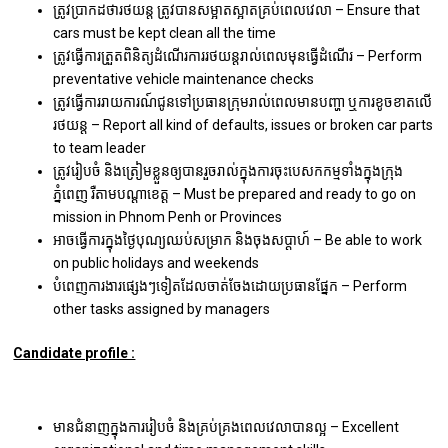
ត្រូវប្រាកដថារថយន្ត ត្រូវបានសម្អាតស្អាតគ្រប់ពេលវេលា – Ensure that
cars must be kept clean all the time
ត្រូវធ្វើការត្រួតពិនិត្យដំណើរការរថយន្តរាល់ពេលមុនធ្វើដំណើរ – Perform
preventative vehicle maintenance checks
ត្រូវធ្វើការរាយការណ៍ជូនទៅប្រធានក្រុមរាល់ពេលមានបញ្ហា ឬការខូចខាតលើ
រថយន្ត – Report all kind of defaults, issues or broken car parts
to team leader
ត្រូវរៀបចំ និងត្រៀមខ្លួនឲ្យបានរួចរាល់ក្នុងការចុះបេសកកម្មទាំងក្នុងក្រុង
ភ្នំពេញ រឺតាមបណ្ដាខេត្ត – Must be prepared and ready to go on
mission in Phnom Penh or Provinces
អាចធ្វើការក្នុងថ្ងៃបុណ្យឈប់សម្រាក និងចុងសប្ដាហ៍ – Be able to work
on public holidays and weekends
បំពេញការងារផ្សេងៗទៀតដែលចាត់ចែងដោយប្រធានផ្នែក – Perform
other tasks assigned by managers
Candidate profile :
មានជំនាញក្នុងការរៀបចំ និងគ្រប់គ្រងពេលវេលាបានល្អ – Excellent