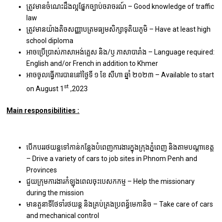
ត្រូវមានចំណេះដឹងល្អផ្នែកច្បាប់ចរាចរណ៍ – Good knowledge of traffic
law
ត្រូវមានយ៉ាងតិចសញ្ញាបត្រមធ្យមសិក្សាទុតិយភូមិ – Have at least high
school diploma
អាចប្រើប្រាស់ភាសាអង់គ្លេស និង/ឫ ភាសាបារាំង – Language required:
English and/or French in addition to Khmer
អាចចូលធ្វើការបាននៅថ្ងៃទី ១​ ខែ សីហា ឆ្នាំ ២០២៣ – Available to start
st
on August 1
,2023
Main responsibilities :
បើកបររថយន្តទៅកាន់កន្លែងបំពេញការងារក្នុងក្រុងភ្នំពេញ និងតាមបណ្ដាខេត្ត
– Drive a variety of cars to job sites in Phnom Penh and
Provinces
ជួយក្រុមការងារកំឡុងពេលចុះបេសកកម្ម – Help the missionary
during the mission
មានតួនាទីថែទាំរថយន្ត និងគ្រប់គ្រងប្រពន្ធ័មេកានិច – Take care of cars
and mechanical control