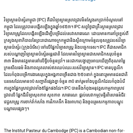
វិទ្យាស្ថានប៉ាស្ទ័រកម្ពុជា (IPC) គឺជាវិទ្យាស្ថានស្រាវជ្រាវមិនស្វែងរកប្រាក់ចំណូលនៅ
កម្ពុជា ដែលត្រូវបានបង្កើតឡើងក្នុងឆ្នាំ១៩៥៣។ IPC សព្វថ្ងៃជាគ្រឹះស្ថានស្រាវជ្រាវ
វិទ្យាសាស្ត្រដែលបង្កើតឡើងដើម្បីបម្រើដល់សេវាសាធារណៈ ដោយមានការគាំទ្រខ្ពស់ពី
ក្រសួងសុខាភិបាលនៃព្រះរាជាណាចក្រកម្ពុជា ​និងស្ថិតក្រោមទំនួលខុសត្រូវរបស់វិទ្យា
ស្ថានប៉ាស្ទ័រ (ក្រុងប៉ារីស) ទៅលើផ្នែកវិទ្យាសាស្ត្រ និងបច្ចេកទេស។ IPC គឺជាសមាជិក
របស់បណ្តាញវិទ្យាស្ថានប៉ាស្ទ័រអន្តរជាតិ ដែលមានវិទ្យាស្ថានជាសមាជិកសរុបចំនួន​
៣៣ នឹងមានវត្តមាននៅលើទ្វីបចំនួនប្រាំ។ នេះជាការបង្ហាញអោយឃើញពីគុណតម្លៃ
ក្រមសីលធម៌ និងភាពលូតលាស់ឥតឈប់ឈរ របស់វិទ្យាស្ថាន។ IPC មានបុគ្គលិក
ដែលកំពុងបម្រើការងារសរុបក្នុងអង្គភាពច្រើនជាង ២៥០នាក់ ក្នុងនោះរួមមានជនជាតិ
បរទេសដែលមាន១0 សញ្ជាតិផេ្សងគ្នា ចំនួន ៣0 នាក់​ រូមទាំងបុគ្គលិកដែលកំពុងបំរើ
ការក្នុងផ្នែកស្រាវជ្រាវទាំង៥ផ្នែកផងដែរ។ IPC បាន​នឹងកំពុងអនុវត្តសកម្មភាពស្រាវ
ជ្រាវលើ ផ្នែកជីវវិទ្យាសុខភាព សុខភាព សាធារណៈ ផ្តល់សេវាកម្ម(មន្ទីរពិសោធន៍ជីវៈ
វេជ្ជសាស្ត្រ ការចាក់វ៉ាក់សាំង ការវិភាគទឹក និងអាហារ) និងចូលរួមសកម្មភាពបណ្តុះ
បណ្តាលផ្សេងៗ។
The Institut Pasteur du Cambodge (IPC) is a Cambodian non-for-