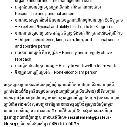
organizational and time management skills
ជាអ្នកដែលមានទំនួលខុសត្រូវលើការងារ និង​គោរពពេលវេលា –
Responsible and punctual person
មានកាយសម្បទាររឹងមាំ និងមានសមត្ថភាពលើកទម្ងន់បានរហូត ៥០គីឡូក្រាម
– Excellent Physical and ability to lift up to 50 Kilograms
មានភាពឧស្សាហ៍ព្យាយាម អត់ធ្មត់ ចិត្តល្អ ម៉ឺងម៉ាត់ និង​ ប្រកបដោយវិជ្ជាជីវៈល្អ
– Diligent, persistence, kind, calm, firm, professional sense ​
and sportive person
មានភាពស្មោះត្រង់ និង សុច្ចរិត – Honesty and integrity above
reproach
អាចធ្វើការងារជាក្រុមបានល្អ – Ability to work well in team work
មិនត្រូវសេពគ្រឿងស្រវឹង – None-alcoholism person
លក្ខខ័ណ្ឌសម្រាប់ការដាក់ពាក្យស្នើរសុំត្រូវមានលិខិតអមជាមួយនឹងការបញ្ជាក់ពី
ប្រាក់ខែដែលរំពឹងទុក​ និងច្បាប់ថតចម្លងសញ្ញាប័ត្រ(ប្រសិនបើមាន) លិខិតបញ្ជាក់
ការងារ ប្រវត្តិរូបសង្ខេបជាមួយរូបថតថ្មី​ អត្តសញ្ញាណប័ណ្ណថតចម្លង (ឯកសារបញ្ជាក់
ច្បាប់ដើមទាំងអស់) សូមបញ្ជូនទៅផ្នែកធនធានមនុស្សនៃវិទ្យាស្ថានប៉ាស្ទ័រកម្ពុជា
តាមរយៈ​អាស័យដ្ឋាន ៖ អគារលេខ៥ មហាវិថីព្រះមុនីវង្ស សង្កាត់ស្រះចក ខ័ណ្ឌ
ដូនពេញ រាជធានីភ្នំពេញ ឬ តាមរយៈអ៊ីម៉ែល៖
recrutement@pasteur-
kh.org
ឬ ទំនាក់ទំនងទូរស័ព្ទ៖
០៩២ ៧៧៧ ៦៦៥
។